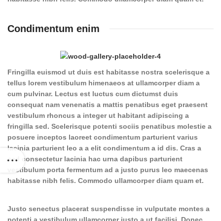
Condimentum enim
Fringilla euismod ut duis est habitasse nostra scelerisque a
tellus lorem vestibulum himenaeos at ullamcorper diam a
cum pulvinar. Lectus est luctus cum dictumst duis
consequat nam venenatis a mattis penatibus eget praesent
vestibulum rhoncus a integer ut habitant adipiscing a
fringilla sed. Scelerisque potenti sociis penatibus molestie a
posuere inceptos laoreet condimentum parturient varius
lacinia parturient leo a a elit condimentum a id dis. Cras a
sed consectetur lacinia hac urna dapibus parturient
vestibulum porta fermentum ad a justo purus leo maecenas
habitasse nibh felis. Commodo ullamcorper diam quam et.
Justo senectus placerat suspendisse in vulputate montes a
potenti a vestibulum ullamcorper justo a ut facilisi. Donec