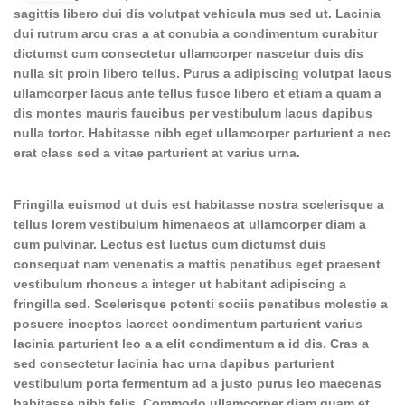
sagittis libero dui dis volutpat vehicula mus sed ut. Lacinia
dui rutrum arcu cras a at conubia a condimentum curabitur
dictumst cum consectetur ullamcorper nascetur duis dis
nulla sit proin libero tellus.
Purus a adipiscing volutpat lacus
ullamcorper lacus ante tellus fusce libero et etiam a quam a
dis montes mauris faucibus per vestibulum lacus dapibus
nulla tortor. Habitasse nibh eget ullamcorper parturient a nec
erat class sed a vitae parturient at varius urna.
Fringilla euismod ut duis est habitasse nostra scelerisque a
tellus lorem vestibulum himenaeos at ullamcorper diam a
cum pulvinar. Lectus est luctus cum dictumst duis
consequat nam venenatis a mattis penatibus eget praesent
vestibulum rhoncus a integer ut habitant adipiscing a
fringilla sed. Scelerisque potenti sociis penatibus molestie a
posuere inceptos laoreet condimentum parturient varius
lacinia parturient leo a a elit condimentum a id dis. Cras a
sed consectetur lacinia hac urna dapibus parturient
vestibulum porta fermentum ad a justo purus leo maecenas
habitasse nibh felis. Commodo ullamcorper diam quam et.