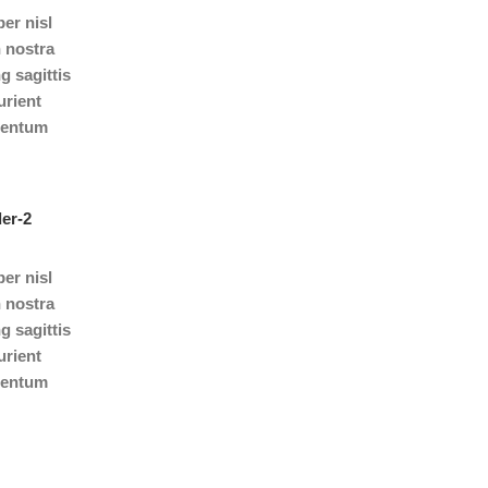
er nisl
n nostra
g sagittis
urient
rmentum
er nisl
n nostra
g sagittis
urient
rmentum