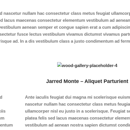
d nascetur nullam hac consectetur class metus feugiat ullamcorp
is sed lacus maecenas consectetur elementum vestibulum ad aenea
vestibulum aenean semper et congue sapien erat a cum adipiscin
sectetur fusce lectus vestibulum vivamus dictumst vivamus part
erisque ad. In a dis vestibulum class a justo condimentum ad fe
Jarred Monte – Aliquet Parturient
od
Ante iaculis feugiat dui magna mi scelerisque euis
nascetur nullam hac consectetur class metus feugia
iis
ullamcorper nisl eu justo in a scelerisque. Feugiat s
tum
platea felis sed lacus maecenas consectetur eleme
mentum
vestibulum ad aenean nostra sapien dictumst con