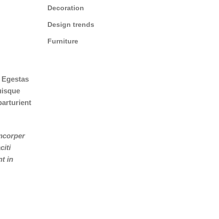
Decoration
Design trends
Furniture
. Egestas
uisque
arturient
amcorper
citi
t in