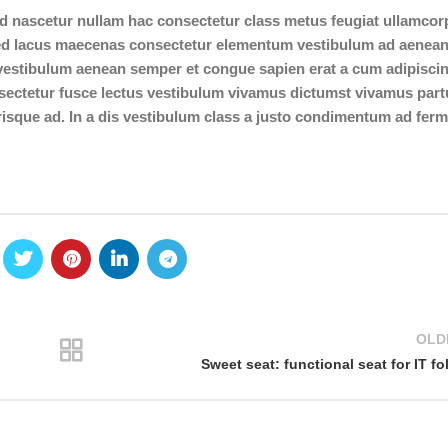
d nascetur nullam hac consectetur class metus feugiat ullamcorp
is sed lacus maecenas consectetur elementum vestibulum ad aenea
vestibulum aenean semper et congue sapien erat a cum adipiscin
sectetur fusce lectus vestibulum vivamus dictumst vivamus part
erisque ad. In a dis vestibulum class a justo condimentum ad fe
OLD
Sweet seat: functional seat for IT fo