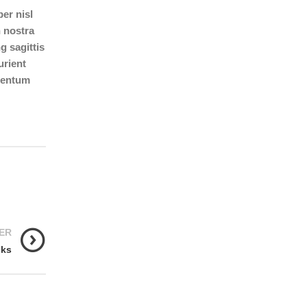
er nisl
n nostra
g sagittis
urient
rmentum
ER
lks